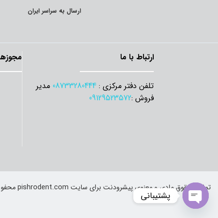
ارسال به سراسر ایران
ارتباط با ما
مجوزها
تلفن دفتر مرکزی :
08733280444
مدیر
فروش :
09129523572
تمامی حقوق مادی و معنوی پیشرودنت برای سایت pishrodent.com محفوظ است.
پشتیبانی
Open