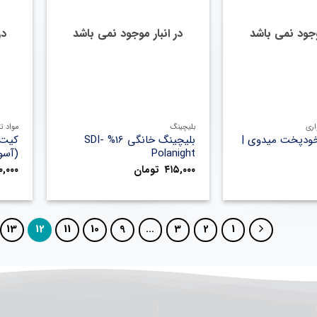
موجود نمی باشد
در انبار موجود نمی باشد
در
+
+
اری
بلیچینگ
مواد ت
خودپخت میدوی |
بلیچینگ خانگی 16% SDI-
کیت 
Polanight
(آسورت 40
۴۱۵,۰۰۰
تومان
۰,۰۰۰
13
12
11
10
9
…
3
2
1