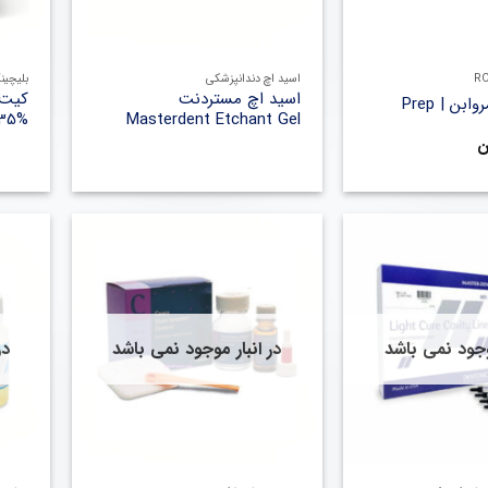
+
+
اسید اچ دندانپزشکی
بلیچین
اسید اچ مستردنت
ن | Prep
35%
Masterdent Etchant Gel
ن
موجود نمی باشد
در انبار موجود نمی باشد
در
+
+