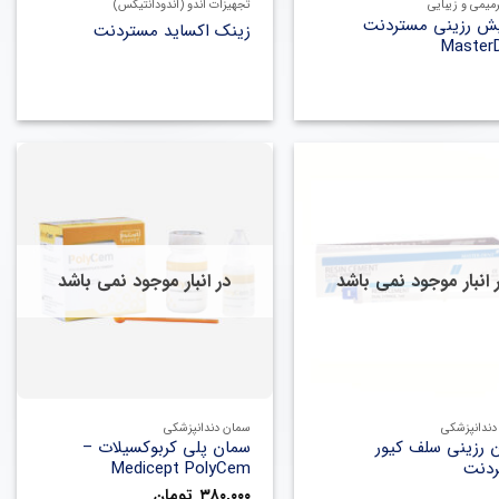
رمیمی و زیبایی
تجهیزات اندو (اندودانتیکس)
یش رزینی مستردنت
زینک اکساید مستردنت
Master
 انبار موجود نمی باشد
در انبار موجود نمی باشد
+
+
ندانپزشکی
سمان دندانپزشکی
 رزینی سلف کیور
سمان پلی کربوکسیلات –
دنت
Medicept PolyCem
۳۸۰,۰۰۰
تومان