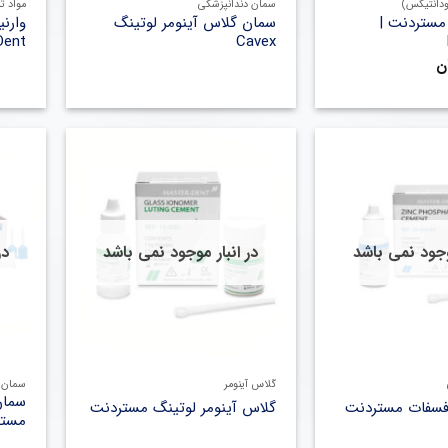
ودانتیکس)
سمان دندانپزشکی
مواد ت
مستردنت |
سمان گلاس آینومر لوتینگ
وارن
Dent
Cavex
ن
موجود نمی باشد
در انبار موجود نمی باشد
در
+
+
گلاس آینومر
سمان د
سمان
فسفات مستردنت
گلاس آینومر لوتینگ مستردنت
مستر