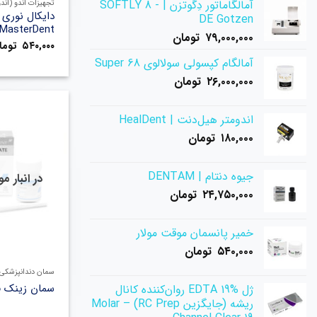
آمالگاماتور دِگوتزن | SOFTLY 8 -
تجهیزات اندو (اند
دایکال نوری 
DE Gotzen
MasterDent
۷۹,۰۰۰,۰۰۰
تومان
۵۴۰,۰۰۰
توما
آمالگام کپسولی سولالوی Super 68
۲۶,۰۰۰,۰۰۰
تومان
اندومتر هیل‌دنت | HealDent
۱۸۰,۰۰۰
تومان
جیوه دنتام | DENTAM
در انبار 
۲۴,۷۵۰,۰۰۰
تومان
خمیر پانسمان موقت مولار
۵۴۰,۰۰۰
تومان
سمان دندانپزشکی
سمان زینک 
ژل EDTA 19% روان‌کننده کانال
ریشه (جایگزین RC Prep) – Molar