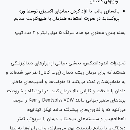
توبولهای دنتینال
پاکسازی پالپ با آزاد کردن حبابهای اکسیژن توسط وره
پروکساید در صورت استفاده همزمان با هیپوکلریت سدیم
نه بندی: محتوی دو عدد سرنگ 5 میلی لیتر و 2 عدد تیپ
هیزات اندودانتیکس، بخشی حیاتی از ابزارهای دندانپزشکی
تند که برای درمان ریشه دندان (روت کانال) طراحی شده‌اند و
 دندانپزشکان کمک می‌کنند تا عفونت‌ها و آسیب‌های داخلی
دان را با دقت و کارایی بالا درمان کنند. در فروشگاه پیشرودنت
برندهای معتبر جهانی مانند Dentsply، VDW و Kerr را عرضه
‌کنیم که با فناوری‌های پیشرفته مانند نیکل تیتانیوم
عطاف‌پذیر و سیستم‌های دیجیتال، درمان را سریع‌تر، کمتر
دناک و با نتایج بلندمدت بهتر می‌سازند، و این ابزارها نه تنها