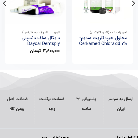
تجهیزات اندو (اندودانتیکس)
تجهیزات اندو (اندودانتیکس)
محلول هیپوکلریت سدیم-
دایکال سلف دنسپلی
Daycal Dentsply
Cerkamed Chloraxid 2%
۳,۶۰۰,۰۰۰
تومان
سال به سراسر
پشتیبانی 24
ضمانت برگشت
ضمانت اصل
ایران
ساعته
وجه
بودن کالا
اط با ما
مجوزهای رسمی