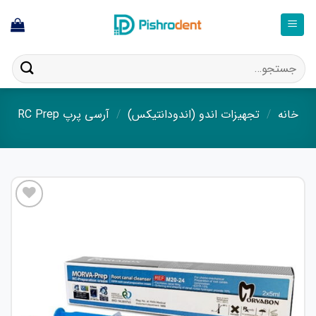
ا
ستجو
ای:
خانه
/
تجهیزات اندو (اندودانتیکس)
/
آرسی پرپ RC Prep
افزودن
به
علاقه
مندی
ها