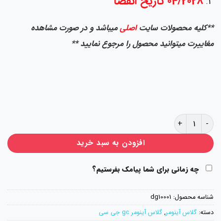
04/2028 تاریخ انقضا
**کلیه محصولات سایت
اصلی
میباشد و در صورت مشاهده
مغاییرت میتوانید محصول را مرجوع نمایید **
گلاس لوتینگ جی سی GC (پک ژاپن) | GC Gold Label عدد
افزودن به سبد خرید
چه زمانی برای شما پیامک بفرستیم؟
شناسه محصول:
dg10001
دسته:
گلاس آینومر
,
گلاس آینومر gc جی سی