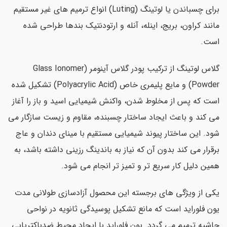
برای چسباندن یا لوتینگ (Luting) انواع ترمیم های غیر مستقیم
مانند کراون، بریج، اینله، آنله و ارتودنتیک بندها طراحی شده
است.
گلاس لوتینگ از ترکیب پودر گلاس آینومر (Glass Ionomer
Powder) و مایع پلیمری خاص (Polyacrylic Acid) تشکیل شده
است که پس از مخلوط شدن، واکنش شیمیایی اسید و باز را آغاز
می کند و باعث ایجاد ساختار چسبنده، مقاوم و زیست سازگار می
شود. این ساختار پیوند شیمیایی مستقیم با مینای دندان و عاج
برقرار می کند بدون آن که نیاز به باندینگ رزینی داشته باشد، به
همین دلیل کار سریع تر و تمیز تر انجام می شود.
یکی از ویژگی های برجسته این محصول آزادسازی طولانی مدت
یون فلوراید است که مانع تشکیل پوسیدگی ثانویه در نواحی
حاشیه ترمیم می گردد. یون فلوراید با ایجاد محیط ضدباکتریایی