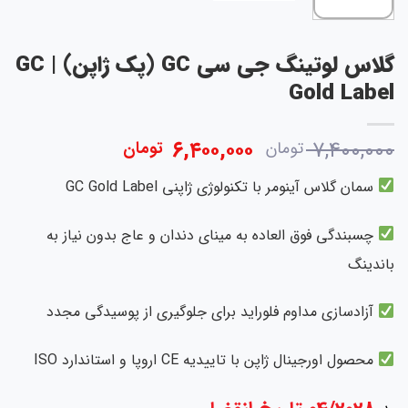
گلاس لوتینگ جی سی GC (پک ژاپن) | GC
Gold Label
قیمت
قیمت
۶,۴۰۰,۰۰۰
۷,۴۰۰,۰۰۰
تومان
تومان
اصلی:
فعلی:
سمان گلاس آینومر با تکنولوژی ژاپنی GC Gold Label
۷,۴۰۰,۰۰۰ تومان
۶,۴۰۰,۰۰۰ تومان.
بود.
چسبندگی فوق العاده به مینای دندان و عاج بدون نیاز به
باندینگ
آزادسازی مداوم فلوراید برای جلوگیری از پوسیدگی مجدد
محصول اورجینال ژاپن با تاییدیه CE اروپا و استاندارد ISO