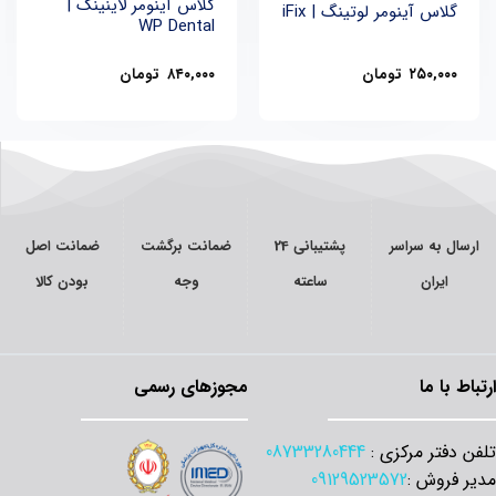
گلاس آینومر لاینینگ |
گلاس آینومر لوتینگ | iFix
WP Dental
۲۵۰,۰۰۰
تومان
۸۴۰,۰۰۰
تومان
ارسال به سراسر
پشتیبانی 24
ضمانت برگشت
ضمانت اصل
ایران
ساعته
وجه
بودن کالا
ارتباط با ما
مجوزهای رسمی
تلفن دفتر مرکزی :
08733280444
مدیر فروش :
09129523572