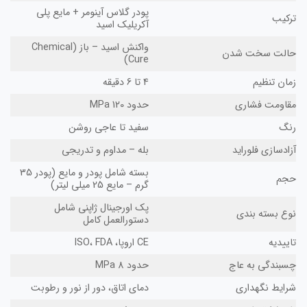
پودر گلاس آینومر + مایع پلی
ترکیب
آکریلیک اسید
واکنش اسید – باز (Chemical
حالت سخت شدن
Cure)
زمان تنظیم
4 تا 6 دقیقه
مقاومت فشاری
حدود 120 MPa
رنگ
سفید تا عاجی روشن
آزادسازی فلوراید
بله – مداوم و تدریجی
بسته شامل پودر و مایع (پودر 35
حجم
گرم – مایع 25 میلی لیتر)
پک اورجینال ژاپنی شامل
نوع بسته بندی
دستورالعمل کامل
تاییدیه
CE اروپا، ISO، FDA
چسبندگی به عاج
حدود 8 MPa
شرایط نگهداری
دمای اتاق، دور از نور و رطوبت