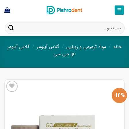
فتن
ه
حتوا
جستجو
برای:
خانه
/
مواد ترمیمی و زیبایی
/
گلاس آینومر
/
گلاس آینومر
gc جی سی
14%-