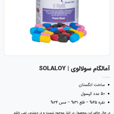
آمالگام سولالوی | SOLALOY
ساخت انگستان
50 عدد کپسول
نقره ۴۵% – قلع ۳۱% – مس ۲۴%
در حال حاضر این محصول در انبار موجود نیست و در دسترس نمی باشد.