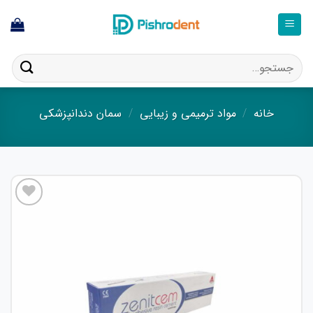
ا
ستجو
ای:
خانه
/
مواد ترمیمی و زیبایی
/
سمان دندانپزشکی
افزودن
به
علاقه
مندی
ها