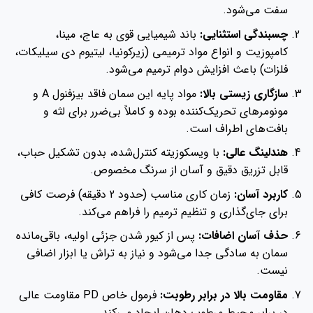
سفت می‌شود.
چسبندگی استثنایی:
باند شیمیایی قوی به عاج، مینا،
کامپوزیت و انواع مواد ترمیمی (زیرکونیا، لیتیوم دی سیلیکات،
فلزات) باعث افزایش دوام ترمیم می‌شود.
سازگاری زیستی بالا:
مواد پایه این سمان فاقد بیزفنول A و
مونومرهای تحریک‌کننده بوده و کاملاً بی‌ضرر برای لثه و
بافت‌های اطراف است.
هندلینگ عالی:
با ویسکوزیته‌ کنترل‌شده، بدون تشکیل حباب،
قابل تزریق دقیق و آسان از سرنگ مخصوص.
کاربرد آسان:
زمان کاری مناسب (حدود 2 دقیقه) فرصت کافی
برای جای‌گذاری و تنظیم ترمیم را فراهم می‌کند.
حذف آسان اضافات:
پس از کیور شدن جزئی اولیه، باقی‌مانده
سمان به سادگی جدا می‌شود و نیاز به تراش یا ابزار اضافی
نیست.
مقاومت بالا در برابر رطوبت:
فرمول خاص PD مقاومت عالی
در برابر محیط مرطوب دهان ایجاد می‌کند.