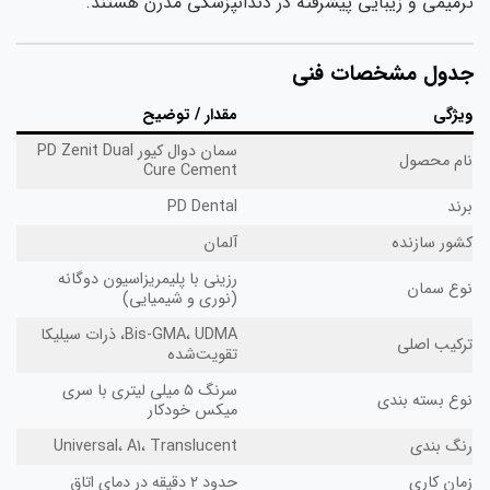
میمی و زیبایی پیشرفته در دندانپزشکی مدرن هستند.
دول مشخصات فنی
یژگی
مقدار / توضیح
سمان دوال کیور PD Zenit Dual
ام محصول
Cure Cement
ند
PD Dental
ور سازنده
آلمان
رزینی با پلیمریزاسیون دوگانه
وع سمان
(نوری و شیمیایی)
Bis-GMA، UDMA، ذرات سیلیکا
کیب اصلی
تقویت‌شده
سرنگ ۵ میلی لیتری با سری
ع بسته بندی
میکس خودکار
گ‌ بندی
Universal، A1، Translucent
ان کاری
حدود ۲ دقیقه در دمای اتاق