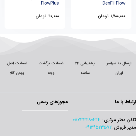
FlowPlus
DenFil Flow
۱,۷۰۰,۰۰۰
تومان
۱۱۰,۰۰۰
تومان
سال به سراسر
پشتیبانی 24
ضمانت برگشت
ضمانت اصل
ایران
ساعته
وجه
بودن کالا
اط با ما
مجوزهای رسمی
 دفتر مرکزی :
08733280444
 فروش :
09129523572