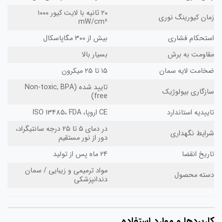
۲۰ ثانیه با لایت کیور ۱۰۰۰
ان کیورینگ نوری
mW/cm²
ستحکام فشاری
بیش از ۳۰۰ مگاپاسکال
قاومت به برش
بسیار بالا
خامت لایه سمان
۱۵ تا ۲۵ میکرون
تایید شده (Non-toxic, BPA
زگاری بیولوژیک
free)
ییدیه استاندارد
CE اروپا، ISO 13485، FDA
در دمای ۵ تا ۲۵ درجه سانتیگراد،
ایط نگهداری
دور از نور مستقیم
ریخ انقضا
۲۴ ماه پس از تولید
مواد ترمیمی و زیبایی / سمان
سته محصول
دندانپزشکی
ربردها و موارد استفاده