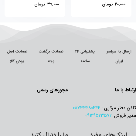
۲۰,۰۰۰
تومان
۳۹,۰۰۰
تومان
ارسال به سراسر
پشتیبانی 24
ضمانت برگشت
ضمانت اصل
ایران
ساعته
وجه
بودن کالا
ارتباط با ما
مجوزهای رسمی
تلفن دفتر مرکزی :
08733280444
مدیر فروش :
09129523572
لینک‌های مفید
ما را دنبال کنید