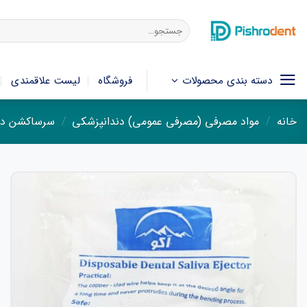
فتن
ه
جستجو
برای:
حتوا
دسته بندی محصولات
فروشگاه
لیست علاقمندی
خانه
/
مواد مصرفی (مصرفی عمومی) دندانپزشکی
/
سرساکشن دن
افزودن
به
علاقه
مندی
ها