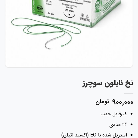
نخ نایلون سوچرز
۹۰۰,۰۰۰
تومان
غیر‌قابل جذب
24 عددی
استریل شده با EO (اکسید اتیلن)