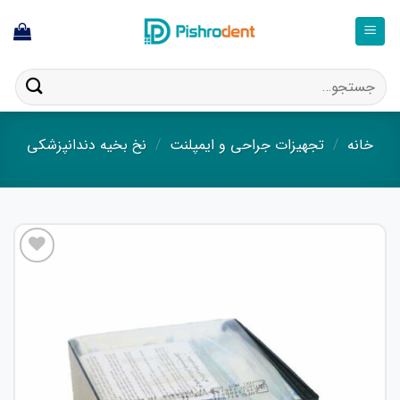
ا
ستجو
ای:
خانه
/
تجهیزات جراحی و ایمپلنت
/
نخ بخیه دندانپزشکی
افزودن
به
علاقه
مندی
ها