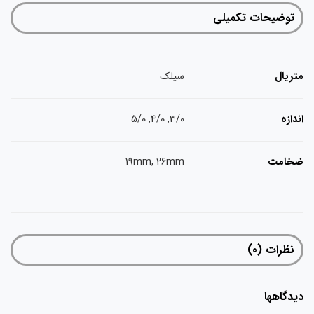
توضیحات تکمیلی
ریال
سیلک
دازه
3/0, 4/0, 5/0
خامت
19mm, 26mm
نظرات (0)
دگاهها