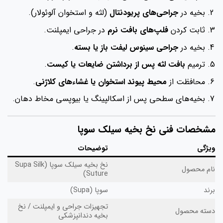
بخیه در
جراحی‌های پریودنتال
(لثه و استخوان آلوئولار).
ثابت کردن
فلپ‌های بافت نرم
در جراحی ایمپلنت.
بخیه در
جراحی سینوس لیفت باز یا بسته
.
ترمیم
بافت لثه پس از برداشتن ضایعات یا کیست
.
محافظت از
محیط پیوند استخوان یا غشاءهای کلاژنی
.
بخیه‌های سطحی پس از اسکالپینگ یا بیوپسی مخاط دهان.
شخصات فنی نخ بخیه سیلک سوپا
یژگی
توضیحات
نخ بخیه سیلک سوپا (Supa Silk
ام محصول
Suture)
ند
سوپا (Supa)
تجهیزات جراحی و ایمپلنت / نخ
سته محصول
بخیه دندانپزشکی