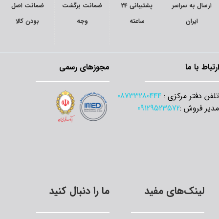
سال به سراسر
پشتیبانی 24
ضمانت برگشت
ضمانت اصل
ایران
ساعته
وجه
بودن کالا
اط با ما
مجوزهای رسمی
 دفتر مرکزی :
08733280444
 فروش :
09129523572
لینک‌های مفید
ما را دنبال کنید