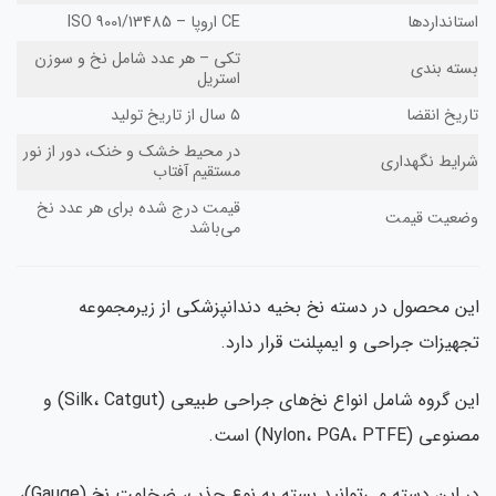
تانداردها
CE اروپا – ISO 9001/13485
تکی – هر عدد شامل نخ و سوزن
ته بندی
استریل
ریخ انقضا
۵ سال از تاریخ تولید
در محیط خشک و خنک، دور از نور
ایط نگهداری
مستقیم آفتاب
قیمت درج شده برای هر عدد نخ
ضعیت قیمت
می‌باشد
ن محصول در دسته نخ بخیه دندانپزشکی از زیرمجموعه
هیزات جراحی و ایمپلنت قرار دارد.
این گروه شامل انواع نخ‌های جراحی طبیعی (Silk، Catgut) و
عی (Nylon، PGA، PTFE) است.
در این دسته می‌توانید بسته به نوع جذب، ضخامت نخ (Gauge)،