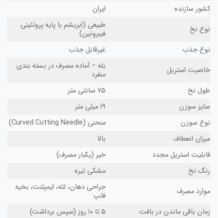
ور سازنده
ایران
طبیعی (ابریشم با پایه پروتئینی
وع نخ
فیبرونین)
وع جذب
غیرقابل جذب
بله – آماده مصرف در بسته بندی
اصیت استریل
منفرد
ول نخ
۷۵ سانتی متر
ایز سوزن
۱۹ میلی متر
وع سوزن
منحنی (Curved Cutting Needle)
زان انعطاف
بالا
بلیت استریل مجدد
خیر (یکبار مصرف)
نگ نخ
مشکی تیره
جراحی دهان، لثه، ایمپلنت، بخیه
ارد مصرف
فلپ
ان باقی ماندن در بافت
۵ تا ۱۰ روز (سپس برداشت)