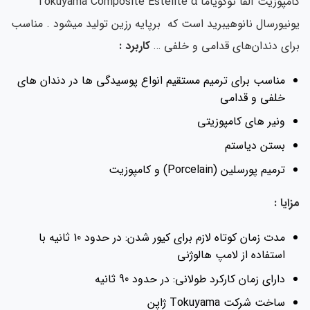
کامپوزیت آلفا توکویاما Tokuyama Composite Estelite α
یونیورسال نانوهیبرید است که برپایه رزین تولید میشود . مناسب
برای دندان‌های
قدامی و خلفی
…
کاربرد :
مناسب برای ترمیم مستقیم انواع پوسیدگی ها در دندان های
خلفی و قدامی
ونیر های کامپوزیتی
بستن دیاستم
ترمیم پورسلین (Porcelain) و کامپوزیت
مزایا :
مدت زمان کوتاه لازم برای کیور شدن: در حدود 10 ثانیه با
استفاده از لامپ هالوژنی
دارای زمان کارکرد طولانی: در حدود 90 ثانیه
ساخت شرکت Tokuyama ژاپن