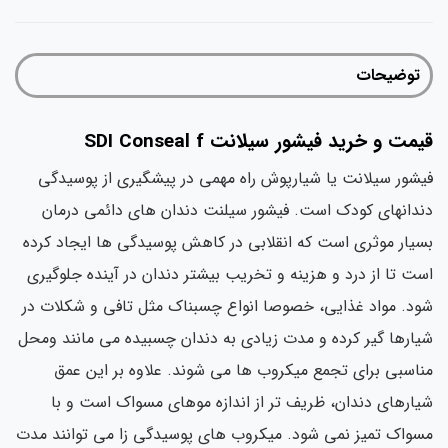
توضیحات
قیمت و خرید فیشور سیلانت SDI Conseal f
فیشور سیلانت یا شیارپوش راه مهمی در پیشگیری از پوسیدگی
دندانهای کودک است. فیشور سیلنت دندان های دائمی درمان
بسيار موثری است كه انقلابي در كاهش پوسيدگي ها ايجاد كرده
است تا از درد و هزینه و تخریب بیشتر دندان در آینده جلوگیری
شود. مواد غذايي، خصوصا انواع چسبناك مثل تافي و شكلات در
شيارها گير كرده و مدت زيادي به دندان چسبيده مي مانند ومحل
مناسبی برای تجمع میکروب ها می شوند. علاوه بر اين عمق
شيارهای دندان، ظريف تر از اندازه موهاي مسواك است و با
مسواك تميز نمي شود. ميكروب هاي پوسيدگي زا می توانند مدت