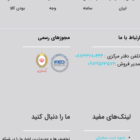
ایران
ساعته
وجه
بودن کالا
ارتباط با ما
مجوزهای رسمی
تلفن دفتر مرکزی :
08733280444
مدیر فروش :
09129523572
لینک‌های مفید
ما را دنبال کنید
نحوه ثبت سفارش
تخفیف‌ ها و جدیدترین‌ اخبار ما را در شبکه