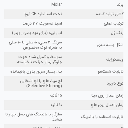
برند
Molar
کشور تولید کننده
تحت استاندارد CE اروپا
ترکیب اصلی
اسید فسفریک ۳۷ درصد
رنگ ژل
آبی تیره (برای دید بصری بهتر)
سرنگ ۳ میلی، ۵ میلی یا ۱۰ میلی
شکل بسته بندی
به همراه نوک مخصوص
متوسط و کنترل شده جهت
ویسکوزیته
جلوگیری از حرکت ناخواسته
قابلیت شستشو
بله، بسیار سریع بدون باقیمانده
اچ مینا، عاج یا اچ انتخابی
نوع کاربرد
(Selective Etching)
زمان اعمال روی مینا
۱۵ ثانیه
زمان اعمال روی عاج
۱۰ ثانیه
سازگار با باندینگ های نسل چهار تا
قابلیت استفاده با باندینگ
هشت