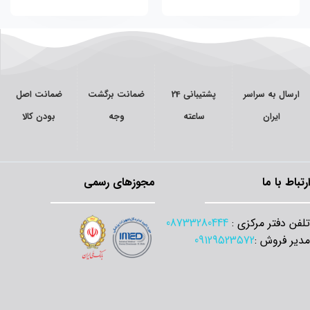
ارسال به سراسر
پشتیبانی 24
ضمانت برگشت
ضمانت اصل
ایران
ساعته
وجه
بودن کالا
ارتباط با ما
مجوزهای رسمی
تلفن دفتر مرکزی :
08733280444
مدیر فروش :
09129523572