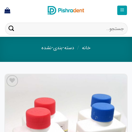
فتن
ه
حتوا
جستجو
برای:
خانه
/
دسته-بندی-نشده