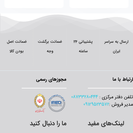
ارسال به سراسر
پشتیبانی 24
ضمانت برگشت
ضمانت اصل
ایران
ساعته
وجه
بودن کالا
ارتباط با ما
مجوزهای رسمی
تلفن دفتر مرکزی :
08733280444
مدیر فروش :
09129523572
لینک‌های مفید
ما را دنبال کنید