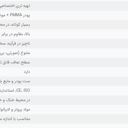
تهیه تری اختصاص
پودر PMMA + مونومر متیل متاکریلات
بسیار کوتاه، در محدوده 3 تا
بالا، مقاوم در براب
ناچیز در فرآیند 
متنوع (صورتی، بی‌ر
سطح صاف، قابل ت
دارد
ست پودر و مایع با
CE، ISO، استاندارد داخلی وزارت بهداشت ایران
در محیط خنک و خش
مواد پروتز و لابرات
متناسب با اندازه ست، معمولا