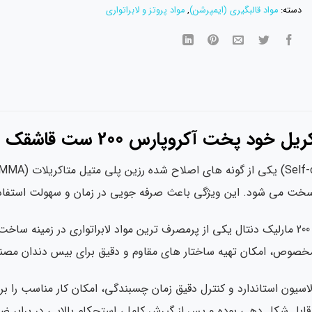
دسته:
مواد قالبگیری (ایمپرشن)
,
مواد پروتز و لابراتواری
ود پخت آکروپارس 200 ست قاشقک
سخت می شود. این ویژگی باعث صرفه جویی در زمان و سهولت استفاده د
کیت آکریل خود پخت آکروپارس 200 مارلیک دنتال یکی از پرمصرف ترین مواد لابرات
 مخصوص، امکان تهیه ساختار های مقاوم و دقیق برای بیس دندان مصن
 آکروپارس 200 با فرمولاسیون استاندارد و کنترل دقیق زمان چسبندگی، امکان کار 
ل شکل دهی بوده و پس از گیرش کامل، استحکام بالایی در برابر ضربه