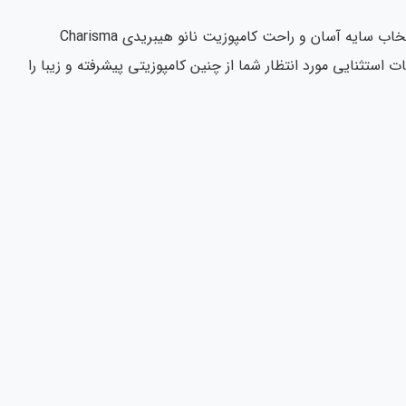
راهنمای سایه نمونه رنگ شید رنگ کامپوزیت دیاموند کولزر کاریزما Kulzer Charisma Diamond برای انتخاب سایه آسان و راحت کامپوزیت نانو هیبریدی Charisma
ات استثنایی مورد انتظار شما از چنین کامپوزیتی پیشرفته و زیبا را