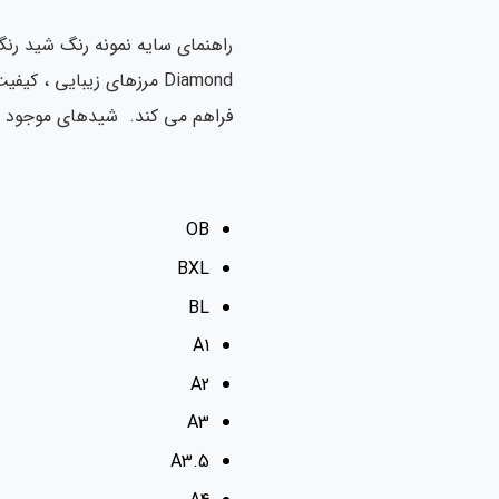
Diamond مرزهای زیبایی ،
فراهم می کند. شیدهای موجود در ن
OB
BXL
BL
A1
A2
A3
A3.5