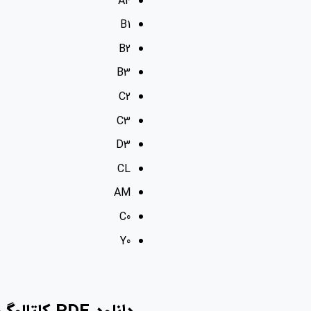
A4
B1
B2
B3
C2
C3
D3
CL
AM
C0
Y0