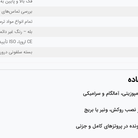
فک بالا و پایین ب
بررسی تماس‌های اکل
تمام انواع مواد تر
بله – رنگ غیر دائ
CE اروپا، ISO تأیید شده
بسته سلفونی درون جع
اده
مپوزیتی، آمالگام و سرامیکی
 نصب روکش، ونیر یا بریج
نده در پروتزهای کامل و جزئی