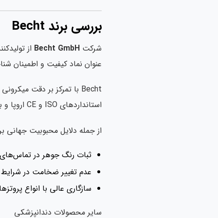
بررسی برند Becht
شرکت
Becht GmbH
از تولیدکنن
عنوان نماد کیفیت و اطمینان شن
Becht با تمرکز بر دقت میک
استانداردهای ISO و CE اروپا و با کنترل کیفی چندمرحله‌ای ساخته می‌شوند تا اطمینان حاصل شود که هر برگ کاغذ آرتیکلاتور عملکردی یکنواخت و دقیق دارد.
از جمله دلایل محبوبیت جهانی برند Becht می‌توان به موارد زیر اشار
ثبات رنگ جوهر در تماس‌های 
عدم تغییر ضخامت در شرایط
سازگاری عالی با انواع پروتزها
سایر محصولات دندانپزشکی