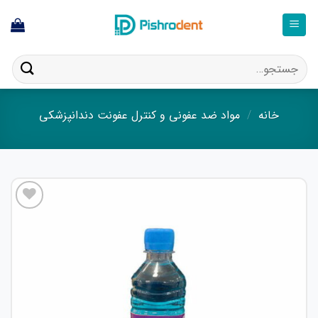
ا
ستجو
ای:
خانه
/
مواد ضد عفونی و کنترل عفونت دندانپزشکی
افزودن
به
علاقه
مندی
ها