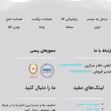
سال به سراسر
پشتیبانی 24
ضمانت برگشت
ضمانت اصل
ایران
ساعته
وجه
بودن کالا
اط با ما
مجوزهای رسمی
 دفتر مرکزی :
08733280444
 فروش :
09129523572
لینک‌های مفید
ما را دنبال کنید
نحوه ثبت سفارش
تخفیف‌ ها و جدیدترین‌ اخبار ما را در شبکه
رویه ارسال
های اجتماعی دنبال کنید