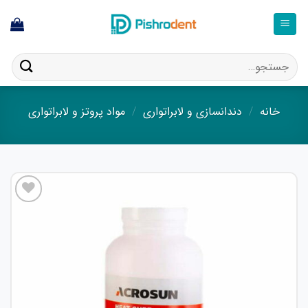
ا
ستجو
ای:
خانه
/
دندانسازی و لابراتواری
/
مواد پروتز و لابراتواری
افزودن
به
علاقه
مندی
ها