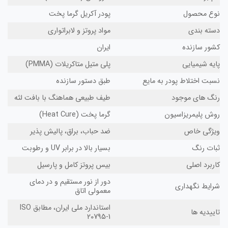
وع محصول
پودر آکریل گرما پخت
ته بندی
مواد پروتز و لابراتواری
ور سازنده
ایران
یه شیمیایی
پلی متیل متاکریلات (PMMA)
بت اختلاط پودر به مایع
طبق دستور سازنده
نگ های موجود
طیف طبیعی هماهنگ با بافت لثه
ش پلیمریزاسیون
گرما پخت (Heat Cure)
یژگی خاص
ضد حباب، براق، پالیش پذیر
ات رنگ
بسیار بالا در برابر UV و رطوبت
ربرد اصلی
بیس پروتز کامل و پارسیل
دور از نور مستقیم و در دمای
ایط نگهداری
معمولی اتاق
استاندارد ملی ایران، مطابق ISO
ییدیه ها
20795-1