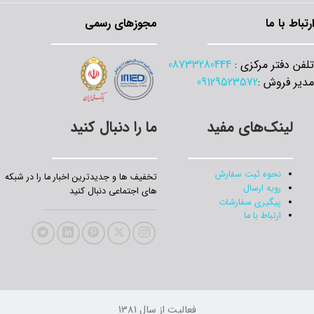
اط با ما
مجوزهای رسمی
 دفتر مرکزی :
08733280444
 فروش :
09129523572
لینک‌های مفید
ما را دنبال کنید
نحوه ثبت سفارش
تخفیف‌ ها و جدیدترین‌ اخبار ما را در شبکه
رویه ارسال
های اجتماعی دنبال کنید
پیگیری سفارشات
ارتباط با ما
فعالیت از سال 1381