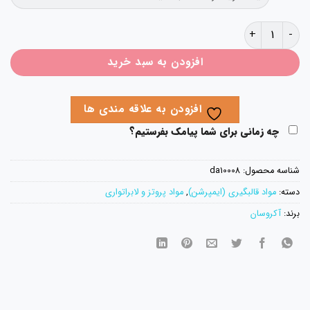
در آکریل گرما پخت آکروسان ACROSUN عدد
افزودن به سبد خرید
افزودن به علاقه مندی ها
چه زمانی برای شما پیامک بفرستیم؟
اسه محصول:
da10008
ته:
مواد قالبگیری (ایمپرشن)
,
مواد پروتز و لابراتواری
ند:
آکروسان