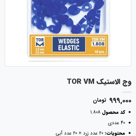
وج الاستیک TOR VM
۹۹۹,۰۰۰
تومان
کد محصول
1.808
40 عددی
محتویات:
20 عدد زرد + 20 عدد آبی