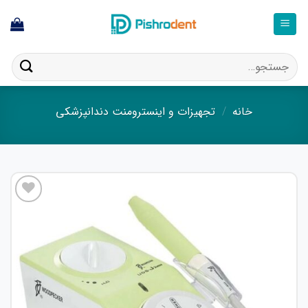
ا
ستجو
ای:
خانه
/
تجهیزات و اینسترومنت دندانپزشکی
افزودن
به
علاقه
مندی
ها