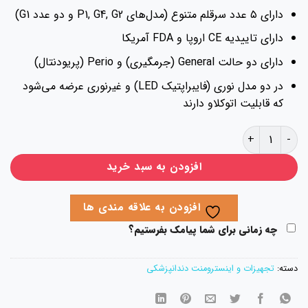
دارای ۵ عدد سرقلم متنوع (مدل‌های P1, G4, G2 و دو عدد G1)
دارای تاییدیه CE اروپا و FDA آمریکا
دارای دو حالت General (جرمگیری) و Perio (پریودنتال)
در دو مدل نوری (فایبراپتیک LED) و غیرنوری عرضه می‌شود
که قابلیت اتوکلاو دارند
گیر وودپیکر UDS J2 Plus عدد
افزودن به سبد خرید
افزودن به علاقه مندی ها
چه زمانی برای شما پیامک بفرستیم؟
ته:
تجهیزات و اینسترومنت دندانپزشکی