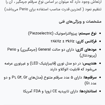
تعاش وجود دارد که میتوان بر اساس نوع سرقلم جرمگیر ، آن را
ظیم نمود ( کمترین قدرت مناسب استفاده برای Perio می‌باشد)
شخصات و ویژگی‌های فنی
نوع سیستم:
پیزوالتراسونیک (Piezoelectric)
فرکانس کاری:
28kHz ± 3kHz
مودهای کاری:
دارای دو حالت General (جرمگیری) و Perio
(پریودنتال)
هندپیس:
در دو مدل نوری (فایبراپتیک LED) و غیرنوری عرضه
می‌شود که قابلیت اتوکلاو دارند
سرقلم‌ها:
دارای ۵ عدد سرقلم متنوع (مدل‌های P1, G4, G2 و دو
عدد G1)
استانداردها:
دارای تاییدیه CE اروپا و FDA آمریکا