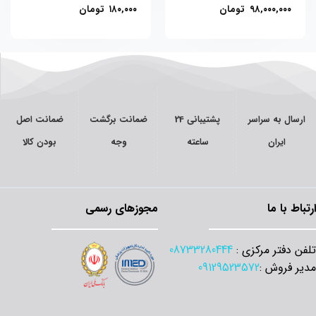
۹۸,۰۰۰,۰۰۰
تومان
۱۸۰,۰۰۰
تومان
سال به سراسر
پشتیبانی 24
ضمانت برگشت
ضمانت اصل
ایران
ساعته
وجه
بودن کالا
اط با ما
مجوزهای رسمی
 دفتر مرکزی :
08733280444
 فروش :
09129523572