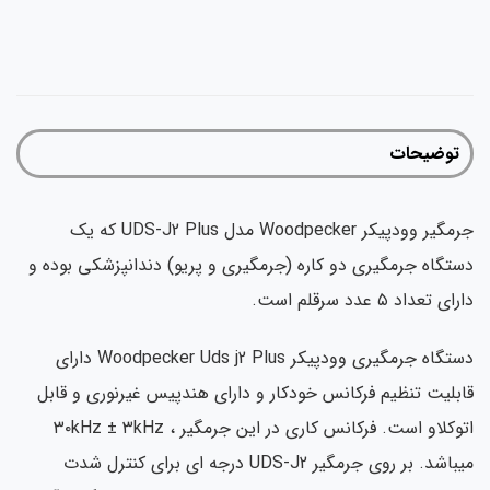
توضیحات
جرمگیر وودپیکر Woodpecker مدل UDS-J2 Plus که یک
تگاه جرمگیری دو کاره (جرمگیری و پریو) دندانپزشکی بوده و
ای تعداد ۵ عدد سرقلم است.
دستگاه جرمگیری وودپیکر Woodpecker Uds j2 Plus دارای
بلیت تنظیم فرکانس خودکار و دارای هندپیس غیرنوری و قابل
اتوکلاو است. فرکانس کاری در این جرمگیر ، ۳۰kHz ± ۳kHz
می‎باشد. بر روی جرمگیر UDS-J2 درجه ای برای کنترل شدت