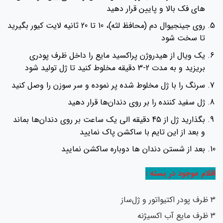
های فک بالا و پایین قرار دهید
روی جینجیوال دم (محافظ لثه)، 10 تا 20 ثانیه لایت کیور بگیرید
تا سخت شود
یک ویال از هیدروژن پراکسید مایع را داخل ظرف پودرى
بریزید و به مدت 2-3 دقیقه مخلوط کنید تا ژل تولید شود
سرنگ را با ژل مخلوط شده پر نموده و سر سوزن را وصل کنید
ژل سفید کننده را بر روى دندان‌ها قرار دهید
بگذارید ژل از 45 دقیقه الی یک ساعت بر روى دندان‌‌ها بماند
و بعد از این تایم با ساکشن پاک نمایید
بعد از شستن دندان ها دوباره ساکشن نمایید
لام موجود در بسته :
ل‌ساز
یژنه