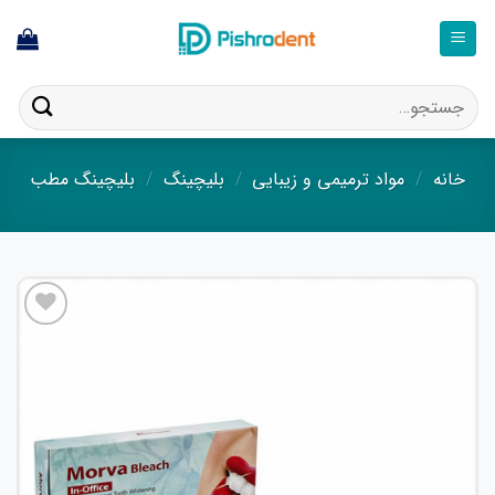
ا
ستجو
ای:
خانه
/
مواد ترمیمی و زیبایی
/
بلیچینگ
/
بلیچینگ مطب
افزودن
به
علاقه
مندی
ها