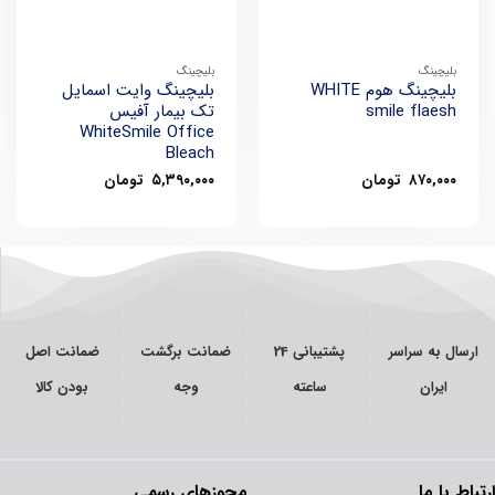
بلیچینگ
بلیچینگ
بلیچینگ هوم WHITE
بلیچینگ وایت اسمایل
smile flaesh
تک بیمار آفیس
WhiteSmile Office
Bleach
۸۷۰,۰۰۰
تومان
۵,۳۹۰,۰۰۰
تومان
سال به سراسر
پشتیبانی 24
ضمانت برگشت
ضمانت اصل
ایران
ساعته
وجه
بودن کالا
اط با ما
مجوزهای رسمی