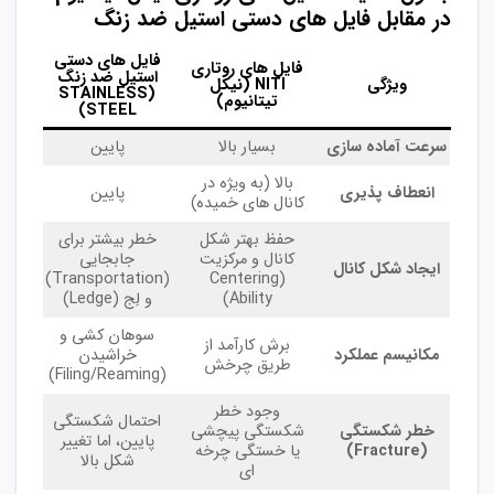
در مقابل فایل های دستی استیل ضد زنگ
فایل های دستی
فایل های روتاری
استیل ضد زنگ
ویژگی
NITI (نیکل
(STAINLESS
تیتانیوم)
STEEL)
سرعت آماده سازی
بسیار بالا
پایین
بالا (به ویژه در
انعطاف پذیری
پایین
کانال های خمیده)
حفظ بهتر شکل
خطر بیشتر برای
کانال و مرکزیت
جابجایی
ایجاد شکل کانال
(Transportation)
(Centering
Ability)
و لِج (Ledge)
سوهان کشی و
برش کارآمد از
مکانیسم عملکرد
خراشیدن
طریق چرخش
(Filing/Reaming)
وجود خطر
احتمال شکستگی
خطر شکستگی
شکستگی پیچشی
پایین، اما تغییر
(Fracture)
یا خستگی چرخه
شکل بالا
ای